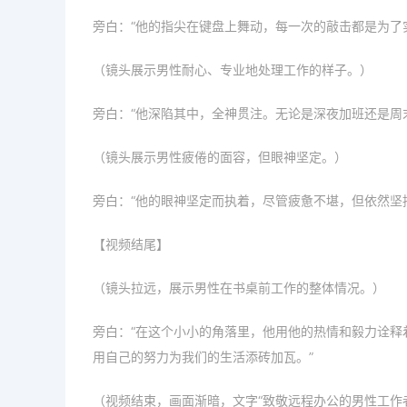
旁白：“他的指尖在键盘上舞动，每一次的敲击都是为了
（镜头展示男性耐心、专业地处理工作的样子。）
旁白：“他深陷其中，全神贯注。无论是深夜加班还是周
（镜头展示男性疲倦的面容，但眼神坚定。）
旁白：“他的眼神坚定而执着，尽管疲惫不堪，但依然坚
【视频结尾】
（镜头拉远，展示男性在书桌前工作的整体情况。）
旁白：“在这个小小的角落里，他用他的热情和毅力诠释
用自己的努力为我们的生活添砖加瓦。”
（视频结束，画面渐暗，文字“致敬远程办公的男性工作