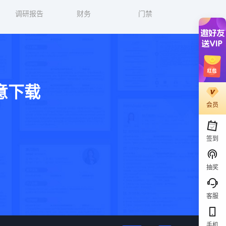
调研报告
财务
门禁
意下载
会员
。
签到
抽奖
客服
手机