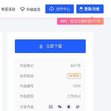
创作中心
登录/注册
有奖活动
升级会员
限时 · 首次注册即送10T币
立即下载
作品售价
68T币
会员权益
VIP折扣
作品编号
1205
作品类型
工作办公
分享作品