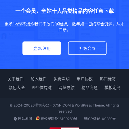
一个会员，全站十大品类精品内容任意下载
秉承“地球不爆炸我们不放假”的信念，数年如一日的整合资源，从未
间断。
登录/注册
升级会员
关于我们
加入我们
免责声明
用户协议
热门标签
颜色大全
PPT快捷键
网址导航
精品专题
模板定制
© 2024-20026 特网办公 - 075N.COM & WordPress Theme. All rights
reserved
网站地图
粤公安网备16109289号
粤ICP备16109289号