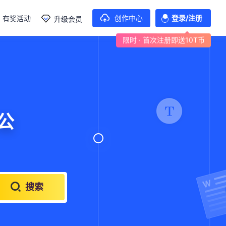
创作中心
登录/注册
有奖活动
升级会员
限时 · 首次注册即送10T币
题开发
搜索