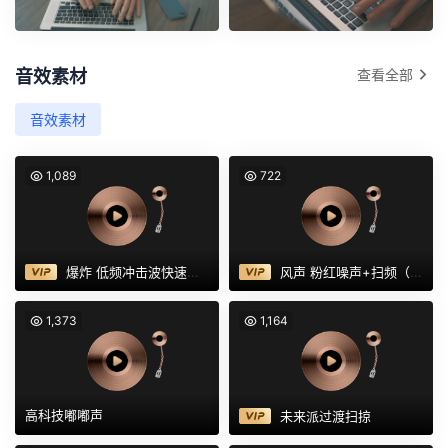
音效素材
查看全部
男性手在笔记本电脑远程办公上打字
在家工作的男性手在笔记本电脑上打字
音效素材
1,089
722
爆炸 低频冲击波快速衰减
风声 粉红噪声+扫频（适合自然环境）
1,373
1,164
高科技嘟嘟声
未来派过渡扫掠