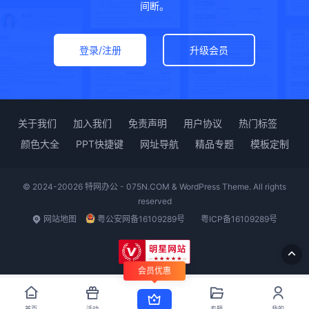
间断。
登录/注册
升级会员
关于我们
加入我们
免责声明
用户协议
热门标签
颜色大全
PPT快捷键
网址导航
精品专题
模板定制
© 2024-20026 特网办公 - 075N.COM & WordPress Theme. All rights
reserved
网站地图
粤公安网备16109289号
粤ICP备16109289号
会员优惠
首页
活动
专题
我的