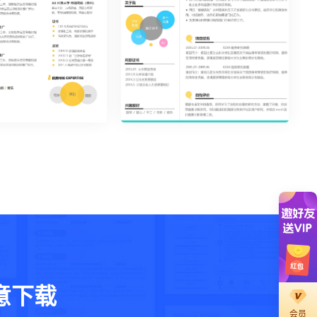
16
活泼明朗单页11
意下载
会员