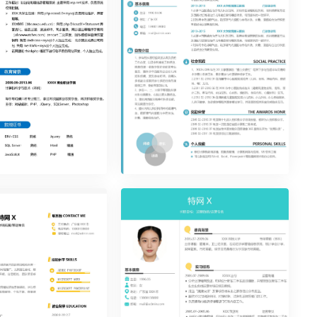
页23
优雅简约单页24