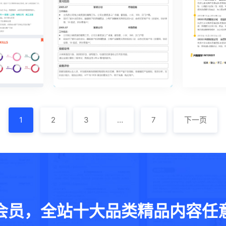
1
2
3
…
7
下一页
活泼明朗单页17
活泼明朗单页
会员，全站十大品类精品内容任