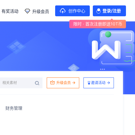
创作中心
登录/注册
有奖活动
升级会员
限时 · 首次注册即送10T币
升级会员
邀请活动
财务管理