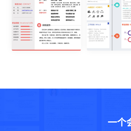
优雅简约单页26
活泼明朗单页18
一个