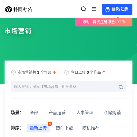
登录/注册
限时 · 首次注册即送10T币
市场营销
市场营销共
3
个作品
今日上传
0
个作品
场景：
全部
产品运营
人事管理
仓储购销
可
排序：
最新上传
热门下载
随机推荐