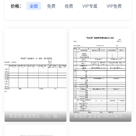
价格：
全部
免费
收费
VIP专属
VIP免费
“黄金周”旅游景区（点）接待、收入情况表
“黄金周”旅游接待情况城市汇总表