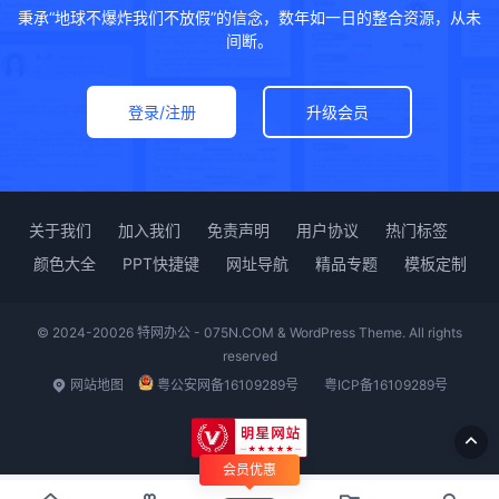
秉承“地球不爆炸我们不放假”的信念，数年如一日的整合资源，从未
间断。
登录/注册
升级会员
关于我们
加入我们
免责声明
用户协议
热门标签
颜色大全
PPT快捷键
网址导航
精品专题
模板定制
© 2024-20026 特网办公 - 075N.COM & WordPress Theme. All rights
reserved
网站地图
粤公安网备16109289号
粤ICP备16109289号
会员优惠