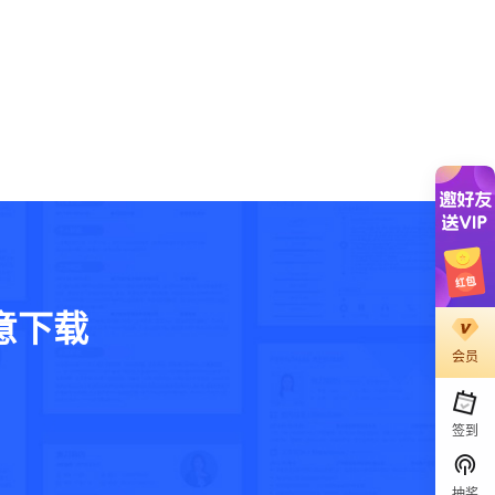
意下载
会员
。
签到
抽奖