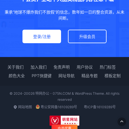
秉承“地球不爆炸我们不放假”的信念，数年如一日的整合资源，从未
间断。
登录/注册
升级会员
关于我们
加入我们
免责声明
用户协议
热门标签
颜色大全
PPT快捷键
网址导航
精品专题
模板定制
© 2024-20026 特网办公 - 075N.COM & WordPress Theme. All rights
reserved
网站地图
粤公安网备16109289号
粤ICP备16109289号
会员优惠