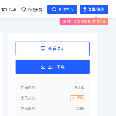
创作中心
登录/注册
有奖活动
升级会员
限时 · 首次注册即送10T币
查看演示
立即下载
作品售价
10T币
会员权益
VIP折扣
作品编号
2266