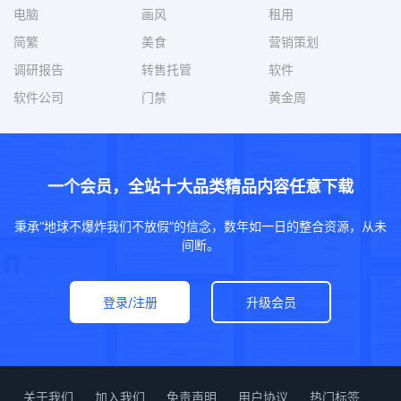
电脑
画风
租用
简繁
美食
营销策划
调研报告
转售托管
软件
软件公司
门禁
黄金周
一个会员，全站十大品类精品内容任意下载
秉承“地球不爆炸我们不放假”的信念，数年如一日的整合资源，从未
间断。
登录/注册
升级会员
关于我们
加入我们
免责声明
用户协议
热门标签