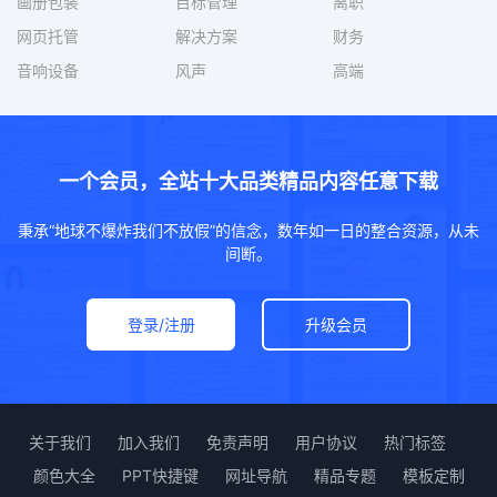
画册包装
目标管理
离职
网页托管
解决方案
财务
音响设备
风声
高端
一个会员，全站十大品类精品内容任意下载
秉承“地球不爆炸我们不放假”的信念，数年如一日的整合资源，从未
间断。
登录/注册
升级会员
关于我们
加入我们
免责声明
用户协议
热门标签
颜色大全
PPT快捷键
网址导航
精品专题
模板定制