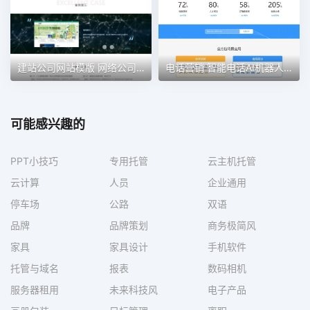
建站公司网站模版 网络公司 IT行业
电话营销 智能电话AI机器人语音软件网站模板
可能感兴趣的
PPT小技巧
专用托管
云主机托管
云计算
人员
企业通用
停车场
公路
双语
品牌
品牌策划
商务极简风
家具
家具设计
手机软件
托管与域名
报表
数码相机
服务器租用
未来科技风
电子产品