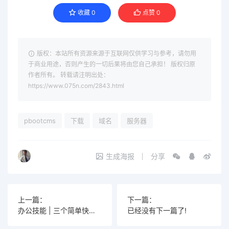
收藏
0
点赞
0
版权：本站所有资源来源于互联网仅供学习与参考，请勿用
于商业用途，否则产生的一切后果将由您自己承担！ 版权归原
作者所有。 转载请注明出处：
https://www.075n.com/2843.html
pbootcms
下载
域名
服务器
生成海报
分享
上一篇：
下一篇：
办公技能 | 三个简单快捷的Excel数据对比技巧，掌握了月底不加班！
已经没有下一篇了!