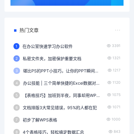
热门文章
3391
在办公室快速学习办公软件
1
1321
私密文件夹，加密保护重要文档
2
1217
堪比PS的PPT小技巧，让你的PPT瞬间高逼格
3
1120
办公技能 | 三个简单快捷的Excel数据对比技巧，掌握了月底不加班！
4
1075
【表格技巧】加班到半夜，同事却用WPS表格小技巧10分钟搞定工作！
5
1071
文档排版3大常见错误，95%的人都在犯
6
1000
初步了解WPS表格
7
843
4个表格技巧，轻松搞定数据汇总
8