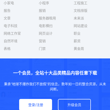
小家电
小程序
工程施工
报告
报销
文档排版
文章
服务器租用
未来派
电子科技
电影横扫
网站建设
网络工作室
网页设计
职业
自然环境
营销
薪资
表格
门禁
黄金周
一个会员，全站十大品类精品内容任意下载
秉承“地球不爆炸我们不放假”的信念，数年如一日的整合资源，从未
间断。
登录/注册
升级会员