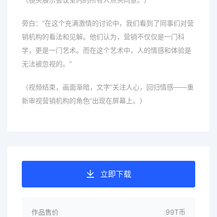
旁白：“在这个充满激情的讨论中，我们看到了同事们对营
销机构的看法和见解。他们认为，营销不仅仅是一门科
学，更是一门艺术。而在这个艺术中，人的情感和体验是
无法被忽视的。”
（视频结束，画面渐暗，文字“关注人心，回归情感——重
新审视营销机构的角色”出现在屏幕上。）
立即下载
作品售价
99T币